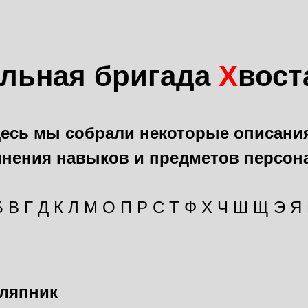
льная бригада
Х
вос
есь мы собрали некоторые описани
чнения навыков и предметов персон
Б
В
Г
Д
К
Л
М
О
П
Р
С
Т
Ф
Х
Ч
Ш
Щ
Э
Я
ляпник