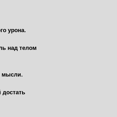
го урона.
ль над телом
й мысли.
й достать