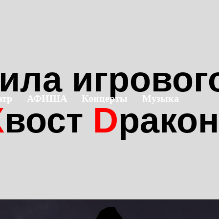
ила игровог
атр
АФИША
Концерты
Музыка
Х
вост
D
ракон