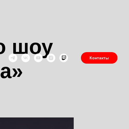
о шоу
Контакты
а»