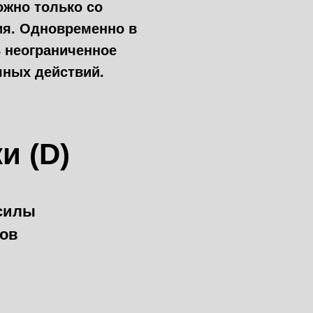
ожно только со
ия. Одновременно в
 неограниченное
чных действий.
и (D)
 силы
сов