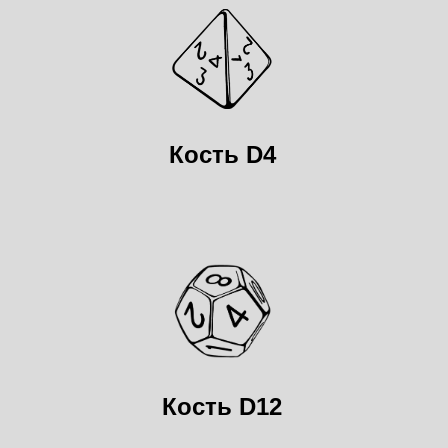
Кость D4
Кость D12