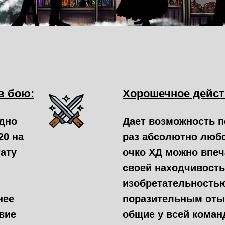
в бою:
Хорошечное дейст
дно
Дает возможность п
20 на
раз абсолютно любо
ату
очко ХД можно впеч
своей находчивость
изобретательность
нее
поразительным оты
вие
общие у всей коман