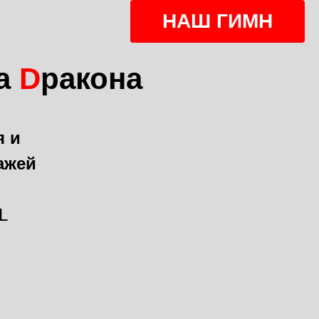
НАШ ГИМН
та
D
ракона
я и
ажей
L