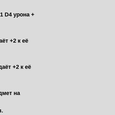
1 D4 урона +
ёт +2 к её
аёт +2 к её
дмет на
в.