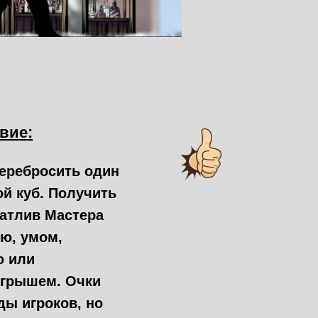
вие:
еребросить один
й куб. Получить
атлив Мастера
ю, умом,
ю или
грышем. Очки
ды игроков, но