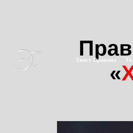
Прав
Хвост Dракона
Те
«