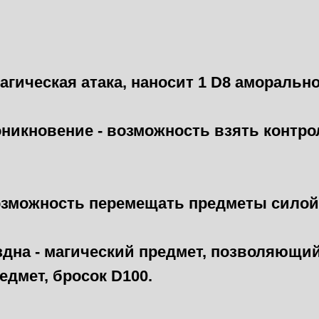
агическая атака, наносит 1 D8 аморально
никновение - возможность взять контро
возможность перемещать предметы сило
здна - магический предмет, позволяющи
дмет, бросок D100.